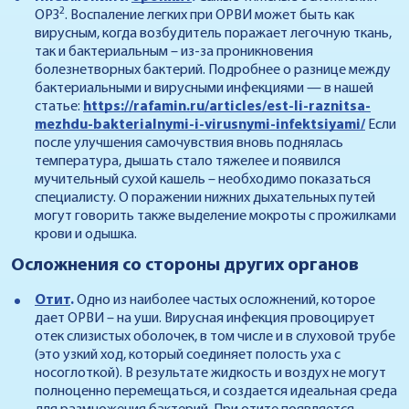
2
ОРЗ
. Воспаление легких при ОРВИ может быть как
вирусным, когда возбудитель поражает легочную ткань,
так и бактериальным – из-за проникновения
болезнетворных бактерий. Подробнее о разнице между
бактериальными и вирусными инфекциями — в нашей
статье:
https://rafamin.ru/articles/est-li-raznitsa-
mezhdu-bakterialnymi-i-virusnymi-infektsiyami/
Если
после улучшения самочувствия вновь поднялась
температура, дышать стало тяжелее и появился
мучительный сухой кашель – необходимо показаться
специалисту. О поражении нижних дыхательных путей
могут говорить также выделение мокроты с прожилками
крови и одышка.
Осложнения со стороны других органов
Отит
.
Одно из наиболее частых осложнений, которое
дает ОРВИ – на уши. Вирусная инфекция провоцирует
отек слизистых оболочек, в том числе и в слуховой трубе
(это узкий ход, который соединяет полость уха с
носоглоткой). В результате жидкость и воздух не могут
полноценно перемещаться, и создается идеальная среда