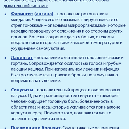
Возможны следующие осложнения ОРВИ со стороны
дыхательной системы:
Фарингит
(
ангина
)
– воспаление ротоглотки и
миндалин. Чаще всего его вызывают вирусы вместе со
стрептококками – опасными микроорганизмами, которые
нередко провоцируют осложнения и со стороны других
органов. Болезнь сопровождается болью, отеком и
покраснением в горле, а также высокой температурой и
ухудшением самочувствия.
Ларингит
– воспаление охватывает голосовые связки и
гортань. Сопровождается осиплостью голоса и грубым
лающим кашлем. При неправильном лечении инфекция
быстро спускается в трахею и бронхи, поэтому важно
вовремя начать лечение.
Синуситы
– воспалительный процесс в околоносовых
пазухах. Одна из разновидностей синусита – гайморит.
Человек ощущает головную боль, болезненность в
области глаз и носа, которые усиливаются при наклоне
корпуса вперед. Помимо этого, появляются желто-
зеленые выделения из носа.
Пневмония и
бронхит
.
Самые тяжелые осложнения