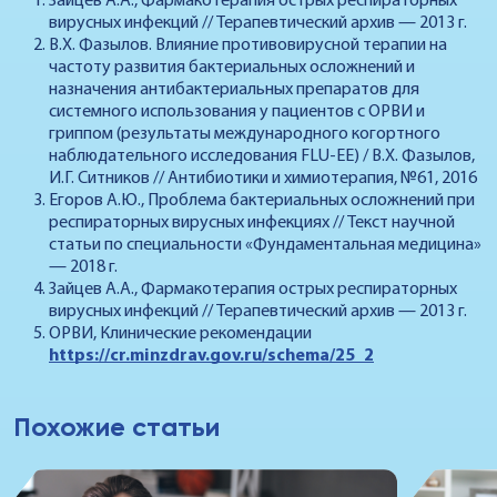
Зайцев А.А., Фармакотерапия острых респираторных
вирусных инфекций // Терапевтический архив — 2013 г.
В.Х. Фазылов. Влияние противовирусной терапии на
частоту развития бактериальных осложнений и
назначения антибактериальных препаратов для
системного использования у пациентов с ОРВИ и
гриппом (результаты международного когортного
наблюдательного исследования FLU-EE) / В.Х. Фазылов,
И.Г. Ситников // Антибиотики и химиотерапия, №61, 2016
Егоров А.Ю., Проблема бактериальных осложнений при
респираторных вирусных инфекциях // Текст научной
статьи по специальности «Фундаментальная медицина»
— 2018 г.
Зайцев А.А., Фармакотерапия острых респираторных
вирусных инфекций // Терапевтический архив — 2013 г.
ОРВИ, Клинические рекомендации
https://cr.minzdrav.gov.ru/schema/25_2
Похожие статьи