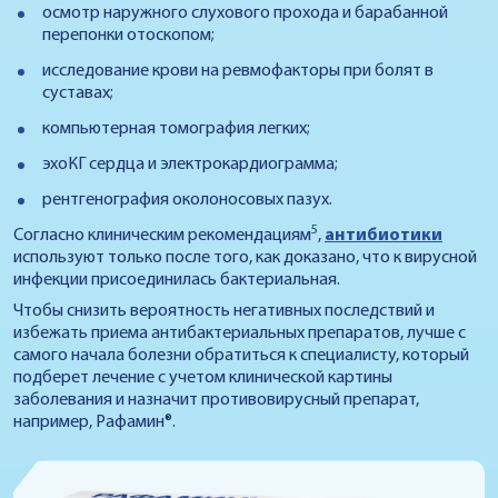
осмотр наружного слухового прохода и барабанной
перепонки отоскопом;
исследование крови на ревмофакторы при болят в
суставах;
компьютерная томография легких;
эхоКГ сердца и электрокардиограмма;
рентгенография околоносовых пазух.
5
Согласно клиническим рекомендациям
,
антибиотики
используют только после того, как доказано, что к вирусной
инфекции присоединилась бактериальная.
Чтобы снизить вероятность негативных последствий и
избежать приема антибактериальных препаратов, лучше с
самого начала болезни обратиться к специалисту, который
подберет лечение с учетом клинической картины
заболевания и назначит противовирусный препарат,
например, Рафамин®.