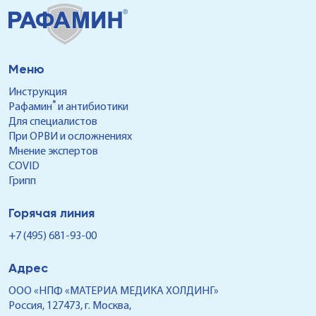
расскажем в данной статье.
чем лечи
опасен, 
Меню
Инструкция
®
Рафамин
и антибиотики
Для специалистов
При ОРВИ и осложнениях
Мнение экспертов
COVID
Грипп
Горячая линия
+7 (495) 681-93-00
Адрес
ООО «НПФ «МАТЕРИА МЕДИКА ХОЛДИНГ»
Россия, 127473, г. Москва,