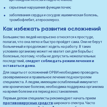
щитовидной железы и надпочечников;
серьезные нарушения функции почек;
заболевания сердца и сосудов: ишемическая болезнь,
тромбофлебит, атеросклероз.
Как избежать развития осложнений
Большинство людей несерьезно относятся к простуде,
полагая, что она легко и быстро пройдет сама. Они не берут
больничный и продолжают ходить на работу. В таких
условиях организму может не хватит сил для борьбы с
болезнью, поэтому, чтобы не допустить нежелательных
последствий,
следует соблюдать режим лечения и
оставаться дома
.
Для защиты от осложнений ОРВИ необходимо проводить
своевременное и правильное лечение под контролем
специалиста. А людям, имеющим ослабленный иммунитет
или хронические болезни, необходима поддержка организма
на время болезни и в период восстановления.
Первым делом специалисты рекомендуют начать прием
противовирусных средств
широкого спектра. Часто