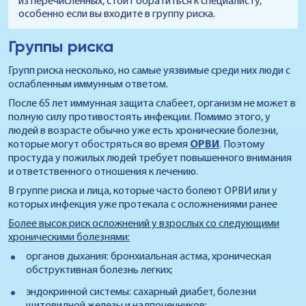
из перечисленных, стоит обратиться к специалисту,
особенно если вы входите в группу риска.
Группы риска
Групп риска несколько, но самые уязвимые среди них люди с
ослабленным иммунным ответом.
После 65 лет иммунная защита слабеет, организм не может в
полную силу противостоять инфекции. Помимо этого, у
людей в возрасте обычно уже есть хронические болезни,
которые могут обостряться во время
ОРВИ
. Поэтому
простуда у пожилых людей требует повышенного внимания
и ответственного отношения к лечению.
В группе риска и лица, которые часто болеют ОРВИ или у
которых инфекция уже протекала с осложнениями ранее
Более высок риск осложнений у взрослых со следующими
хроническими болезнями:
органов дыхания: бронхиальная астма, хроническая
обструктивная болезнь легких;
эндокринной системы: сахарный диабет, болезни