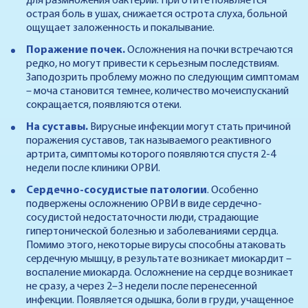
для размножения бактерий. При отите появляется
острая боль в ушах, снижается острота слуха, больной
ощущает заложенность и покалывание.
Поражение почек.
Осложнения на почки встречаются
редко, но могут привести к серьезным последствиям.
Заподозрить проблему можно по следующим симптомам
– моча становится темнее, количество мочеиспусканий
сокращается, появляются отеки.
На суставы.
Вирусные инфекции могут стать причиной
поражения суставов, так называемого реактивного
артрита, симптомы которого появляются спустя 2-4
недели после клиники ОРВИ.
Сердечно-сосудистые патологии
. Особенно
подвержены осложнению ОРВИ в виде сердечно-
сосудистой недостаточности люди, страдающие
гипертонической болезнью и заболеваниями сердца.
Помимо этого, некоторые вирусы способны атаковать
сердечную мышцу, в результате возникает миокардит –
воспаление миокарда. Осложнение на сердце возникает
не сразу, а через 2–3 недели после перенесенной
инфекции. Появляется одышка, боли в груди, учащенное