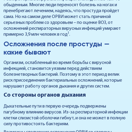
обыденным. Многие люди переносят болезнь на ногах и
пренебрегают лечением, надеясь, что простуда пройдет
сама. Но на самом деле ОРВИ может стать причиной
серьезных проблем со здоровьем – по оценке ВОЗ, от
осложнений респираторных вирусных инфекций умирают
1
примерно 3,9 млн человек в год
.
Осложнения после простуды —
какие бывают
Организм, ослабленный во время борьбы с вирусной
инфекцией, становится уязвим перед действием
болезнетворных бактерий. Поэтому в этот период велик
риск присоединения бактериальных осложнений, которые
нарушают работу органов дыхания и других систем.
Со стороны органов дыхания
Дыхательные пути в первую очередь подвержены
пагубному влиянию вирусов. Из-за респираторной инфекции
клетки слизистой оболочки гибнут, и она не может в полную
силу противостоять бактериям.