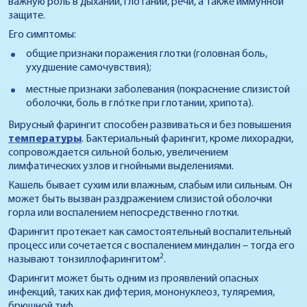
важную роль в дыхании, глотании, речи, а также иммунной
защите.
Его симптомы:
общие признаки поражения глотки (головная боль,
ухудшение самочувствия);
местные признаки заболевания (покраснение слизистой
оболочки, боль в глóтке при глотании, хрипота).
Вирусный фарингит способен развиваться и без повышения
температуры
. Бактериальный фарингит, кроме лихорадки,
сопровождается сильной болью, увеличением
лимфатических узлов и гнойными выделениями.
Кашель бывает сухим или влажным, слабым или сильным. Он
может быть вызван раздражением слизистой оболочки
горла или воспалением непосредственно глотки.
Фарингит протекает как самостоятельный воспалительный
процесс или сочетается с воспалением миндалин – тогда его
2
называют тонзиллофарингитом
.
Фарингит может быть одним из проявлений опасных
инфекций, таких как дифтерия, мононуклеоз, туляремия,
брюшной тиф.