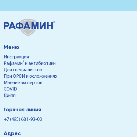
диагностируют ларинготрахеит. Что его
инфекции
вызывает, какие симптомы его
бронхов,
сопровождают и как лечат эту болезнь,
кашля1. Как предупредить острый бронхит,
расскажем в данной статье.
чем лечи
опасен, 
Меню
Инструкция
®
Рафамин
и антибиотики
Для специалистов
При ОРВИ и осложнениях
Мнение экспертов
COVID
Грипп
Горячая линия
+7 (495) 681-93-00
Адрес