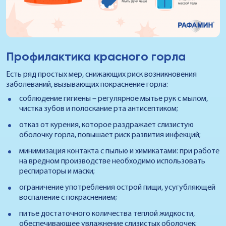
Профилактика красного горла
Есть ряд простых мер, снижающих риск возникновения
заболеваний, вызывающих покраснение горла:
соблюдение гигиены – регулярное мытье рук с мылом,
чистка зубов и полоскание рта антисептиком;
отказ от курения, которое раздражает слизистую
оболочку горла, повышает риск развития инфекций;
минимизация контакта с пылью и химикатами: при работе
на вредном производстве необходимо использовать
респираторы и маски;
ограничение употребления острой пищи, усугубляющей
воспаление с покраснением;
питье достаточного количества теплой жидкости,
обеспечивающее увлажнение слизистых оболочек;