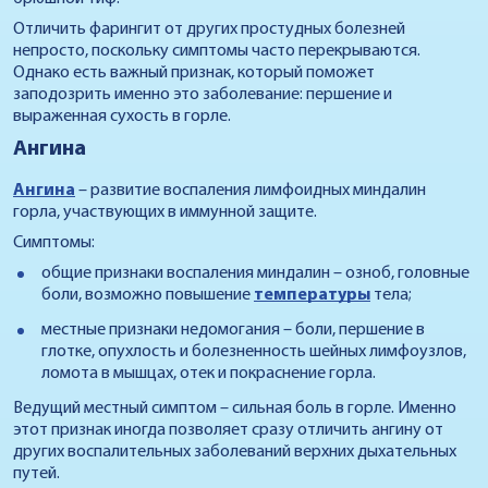
Отличить фарингит от других простудных болезней
непросто, поскольку симптомы часто перекрываются.
Однако есть важный признак, который поможет
заподозрить именно это заболевание: першение и
выраженная сухость в горле.
Ангина
Ангина
– развитие воспаления лимфоидных миндалин
горла, участвующих в иммунной защите.
Симптомы:
общие признаки воспаления миндалин – озноб, головные
боли, возможно повышение
температуры
тела;
местные признаки недомогания – боли, першение в
глотке, опухлость и болезненность шейных лимфоузлов,
ломота в мышцах, отек и покраснение горла.
Ведущий местный симптом – сильная боль в горле. Именно
этот признак иногда позволяет сразу отличить ангину от
других воспалительных заболеваний верхних дыхательных
путей.