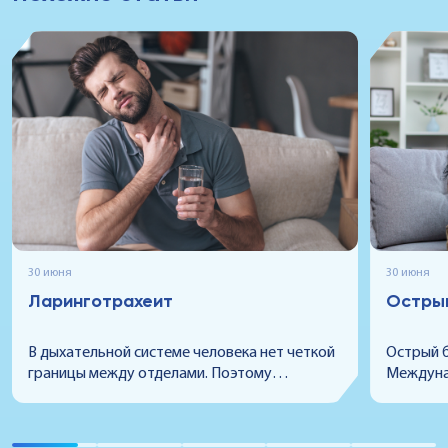
30 июня
30 июня
Ларинготрахеит
Остры
В дыхательной системе человека нет четкой
Острый б
границы между отделами. Поэтому
Междуна
воспалительный процесс способен
10-го п
охватывать сразу несколько участков. Если
заболева
это происходит с гортанью и трахеей,
возникаю