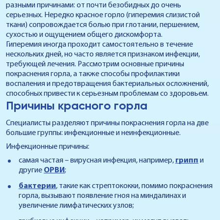
разными причинами: от почти безобидных до очень
серьезных. Нередко красное горло (гиперемия слизистой
ткани) сопровождается болью при глотании, першением,
сухостью и ощущением общего дискомфорта.
Гиперемия иногда проходит самостоятельно в течение
нескольких дней, но часто является признаком инфекции,
требующей лечения. Рассмотрим основные причины
покраснения горла, а также способы профилактики
воспаления и предотвращения бактериальных осложнений,
способных привести к серьезным проблемам со здоровьем.
Причины красного горла
Специалисты разделяют причины покраснения горла на две
большие группы: инфекционные и неинфекционные.
Инфекционные причины:
самая частая – вирусная инфекция, например,
грипп
и
другие
ОРВИ
;
бактерии
, такие как стрептококки, помимо покраснения
горла, вызывают появление гноя на миндалинах и
увеличение лимфатических узлов;