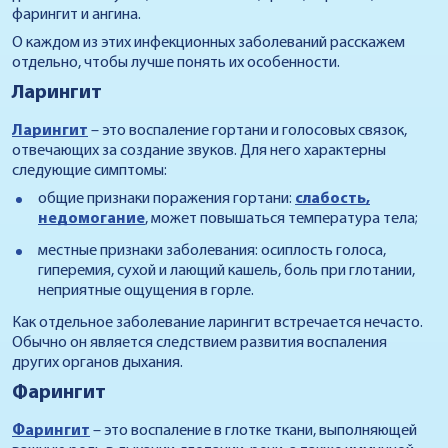
фарингит и ангина.
О каждом из этих инфекционных заболеваний расскажем
отдельно, чтобы лучше понять их особенности.
Ларингит
Ларингит
– это воспаление гортани и голосовых связок,
отвечающих за создание звуков. Для него характерны
следующие симптомы:
общие признаки поражения гортани:
слабость,
недомогание
, может повышаться температура тела;
местные признаки заболевания: осиплость голоса,
гиперемия, сухой и лающий кашель, боль при глотании,
неприятные ощущения в горле.
Как отдельное заболевание ларингит встречается нечасто.
Обычно он является следствием развития воспаления
других органов дыхания.
Фарингит
Фарингит
– это воспаление в глотке ткани, выполняющей