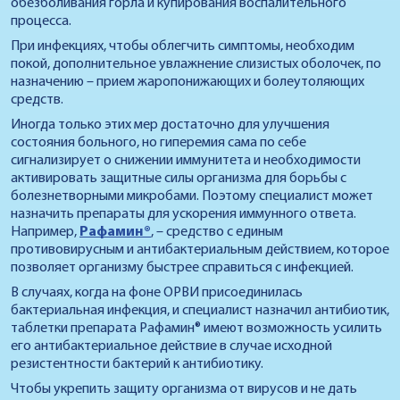
обезболивания горла и купирования воспалительного
процесса.
При инфекциях, чтобы облегчить симптомы, необходим
покой, дополнительное увлажнение слизистых оболочек, по
назначению – прием жаропонижающих и болеутоляющих
средств.
Иногда только этих мер достаточно для улучшения
состояния больного, но гиперемия сама по себе
сигнализирует о снижении иммунитета и необходимости
активировать защитные силы организма для борьбы с
болезнетворными микробами. Поэтому специалист может
назначить препараты для ускорения иммунного ответа.
Например,
Рафамин®
, – средство с единым
противовирусным и антибактериальным действием, которое
позволяет организму быстрее справиться с инфекцией.
В случаях, когда на фоне ОРВИ присоединилась
бактериальная инфекция, и специалист назначил антибиотик,
таблетки препарата Рафамин® имеют возможность усилить
его антибактериальное действие в случае исходной
резистентности бактерий к антибиотику.
Чтобы укрепить защиту организма от вирусов и не дать