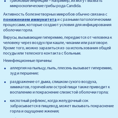
грибковые инфекции – например, их могут вызвать
микроскопические грибы рода Candida.
Активность болезнетворных микробов обычно связана с
понижением иммунитета
и с разными патологическими
процессами, которые создают условия для инфицирования
оболочки горла.
Вирусы, вызывающие гиперемию, передаются от человека к
человеку через воздух при кашле, чихании или разговоре.
Кроме того, можно заразиться из-за использования общей
посуды или телесного контакта с больным.
Неинфекционные причины:
аллергия на пыльцу, пыль, плесень вызывает гиперемию,
зуд и першение;
раздражение от дыма, слишком сухого воздуха,
химикатов, горячей или острой пищи также приводит к
воспалению и покраснение слизистой оболочки горла;
кислотный рефлюкс, когда желудочный сок
забрасывается в пищевод, может вызывать покраснение
горла и ощущение жжения;