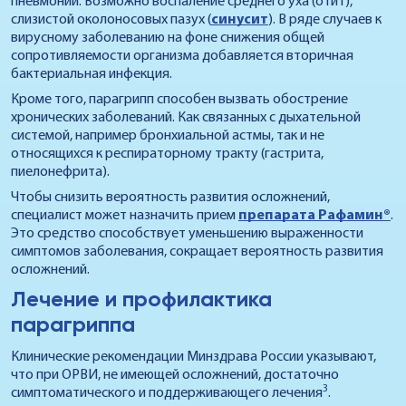
пневмонии. Возможно воспаление среднего уха (отит),
слизистой околоносовых пазух (
синусит
). В ряде случаев к
вирусному заболеванию на фоне снижения общей
сопротивляемости организма добавляется вторичная
бактериальная инфекция.
Кроме того, парагрипп способен вызвать обострение
хронических заболеваний. Как связанных с дыхательной
системой, например бронхиальной астмы, так и не
относящихся к респираторному тракту (гастрита,
пиелонефрита).
Чтобы снизить вероятность развития осложнений,
специалист может назначить прием
препарата Рафамин®
.
Это средство способствует уменьшению выраженности
симптомов заболевания, сокращает вероятность развития
осложнений.
Лечение и профилактика
парагриппа
Клинические рекомендации Минздрава России указывают,
что при ОРВИ, не имеющей осложнений, достаточно
3
симптоматического и поддерживающего лечения
.