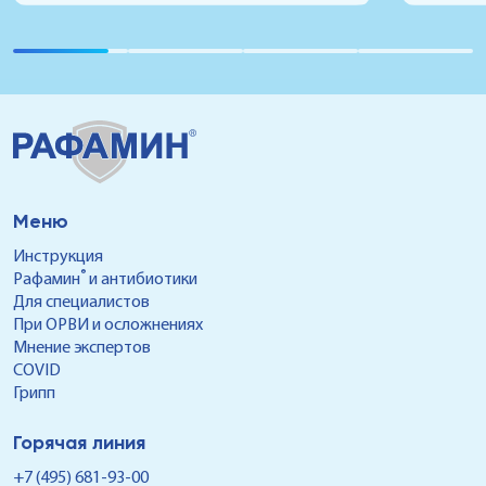
Вызвать данное заболевание могут около
читайте 
200 различных видов возбудителей. В числе
самых распространенных — аденовирус1.
Именно о нем мы и расскажем в этой статье.
Меню
Инструкция
®
Рафамин
и антибиотики
Для специалистов
При ОРВИ и осложнениях
Мнение экспертов
COVID
Грипп
Горячая линия
+7 (495) 681-93-00