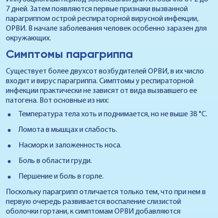
7 дней. Затем появляются первые признаки вызванной
парагриппом острой респираторной вирусной инфекции,
ОРВИ. В начале заболевания человек особенно заразен для
окружающих.
Симптомы парагриппа
Существует более двухсот возбудителей ОРВИ, в их число
входит и вирус парагриппа. Симптомы у респираторной
инфекции практически не зависят от вида вызвавшего ее
патогена. Вот основные из них:
Температура тела хоть и поднимается, но не выше 38 °C.
Ломота в мышцах и слабость.
Насморк и заложенность носа.
Боль в области груди.
Першение и боль в горле.
Поскольку парагрипп отличается только тем, что при нем в
первую очередь развивается воспаление слизистой
оболочки гортани, к симптомам ОРВИ добавляются