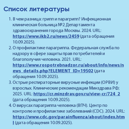
Список литературы
В чем разница: грипп и парагрипп? Инфекционная
клиническая больница №2 Департамента
здравоохранения города Москвы. 2024. URL:
https://www.ikb2.ru/news/2459
(дата обращения
10.09.2025).
О профилактике парагриппа. Федеральная служба по
надзору в сфере защиты прав потребителей и
благополучия человека. 2021. URL:
https://www.rospotrebnadzor.ru/about/info/news/n
ews_details.php?ELEMENT_ID=19502
(дата
обращения 10.09.2025).
Острые респираторные вирусные инфекции (ОРВИ) у
взрослых. Клинические рекомендации Минздрава РФ;
2025. URL:
https://cr.minzdrav.gov.ru/view-cr/724_2
(дата обращения 10.09.2025).
О вирусах парагриппа человека (ВПЧ). Центр по
контролю и профилактике заболеваний (CDC). 2024. URL:
https://www.cdc.gov/parainfluenza/about/index.htm
l
(дата обращения 10.09.2025).