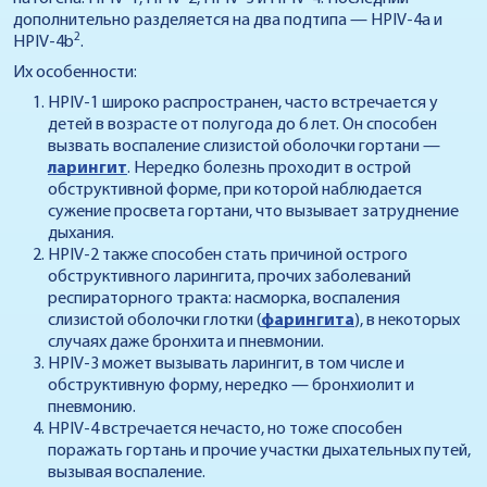
дополнительно разделяется на два подтипа — HPIV-4a и
2
HPIV-4b
.
Их особенности:
HPIV-1 широко распространен, часто встречается у
детей в возрасте от полугода до 6 лет. Он способен
вызвать воспаление слизистой оболочки гортани —
ларингит
. Нередко болезнь проходит в острой
обструктивной форме, при которой наблюдается
сужение просвета гортани, что вызывает затруднение
дыхания.
HPIV-2 также способен стать причиной острого
обструктивного ларингита, прочих заболеваний
респираторного тракта: насморка, воспаления
слизистой оболочки глотки (
фарингита
), в некоторых
случаях даже бронхита и пневмонии.
HPIV-3 может вызывать ларингит, в том числе и
обструктивную форму, нередко — бронхиолит и
пневмонию.
HPIV-4 встречается нечасто, но тоже способен
поражать гортань и прочие участки дыхательных путей,
вызывая воспаление.