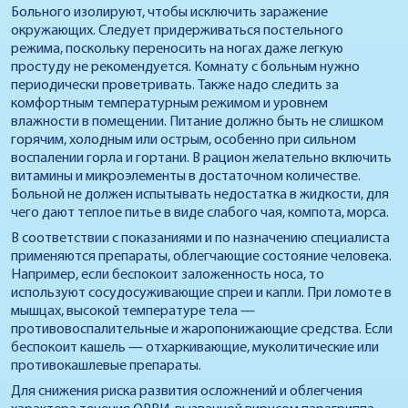
Больного изолируют, чтобы исключить заражение
окружающих. Следует придерживаться постельного
режима, поскольку переносить на ногах даже легкую
простуду не рекомендуется. Комнату с больным нужно
периодически проветривать. Также надо следить за
комфортным температурным режимом и уровнем
влажности в помещении. Питание должно быть не слишком
горячим, холодным или острым, особенно при сильном
воспалении горла и гортани. В рацион желательно включить
витамины и микроэлементы в достаточном количестве.
Больной не должен испытывать недостатка в жидкости, для
чего дают теплое питье в виде слабого чая, компота, морса.
В соответствии с показаниями и по назначению специалиста
применяются препараты, облегчающие состояние человека.
Например, если беспокоит заложенность носа, то
используют сосудосуживающие спреи и капли. При ломоте в
мышцах, высокой температуре тела —
противовоспалительные и жаропонижающие средства. Если
беспокоит кашель — отхаркивающие, муколитические или
противокашлевые препараты.
Для снижения риска развития осложнений и облегчения