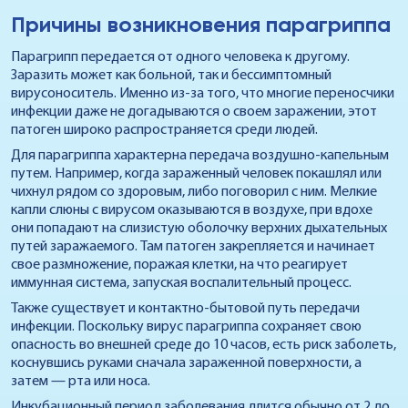
Причины возникновения парагриппа
Парагрипп передается от одного человека к другому.
Заразить может как больной, так и бессимптомный
вирусоноситель. Именно из-за того, что многие переносчики
инфекции даже не догадываются о своем заражении, этот
патоген широко распространяется среди людей.
Для парагриппа характерна передача воздушно-капельным
путем. Например, когда зараженный человек покашлял или
чихнул рядом со здоровым, либо поговорил с ним. Мелкие
капли слюны с вирусом оказываются в воздухе, при вдохе
они попадают на слизистую оболочку верхних дыхательных
путей заражаемого. Там патоген закрепляется и начинает
свое размножение, поражая клетки, на что реагирует
иммунная система, запуская воспалительный процесс.
Также существует и контактно-бытовой путь передачи
инфекции. Поскольку вирус парагриппа сохраняет свою
опасность во внешней среде до 10 часов, есть риск заболеть,
коснувшись руками сначала зараженной поверхности, а
затем — рта или носа.
Инкубационный период заболевания длится обычно от 2 до