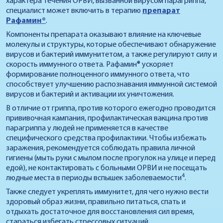
характера течения ОРВИ, вызванной вирусом парагриппа,
специалист может включить в терапию
препарат
Рафамин®
.
Компоненты препарата оказывают влияние на ключевые
молекулы и структуры, которые обеспечивают обнаружение
вирусов и бактерий иммунитетом, а также регулируют силу и
скорость иммунного ответа. Рафамин® ускоряет
формирование полноценного иммунного ответа, что
способствует улучшению распознавания иммунной системой
вирусов и бактерий и активации их уничтожения.
В отличие от гриппа, против которого ежегодно проводится
прививочная кампания, профилактическая вакцина против
парагриппа у людей не применяется в качестве
специфического средства профилактики. Чтобы избежать
заражения, рекомендуется соблюдать правила личной
гигиены (мыть руки с мылом после прогулок на улице и перед
едой), не контактировать с больными ОРВИ и не посещать
4
людные места в периоды вспышек заболеваемости
.
Также следует укреплять иммунитет, для чего нужно вести
здоровый образ жизни, правильно питаться, спать и
отдыхать достаточное для восстановления сил время,
стараться избегать стрессовых ситуаций.