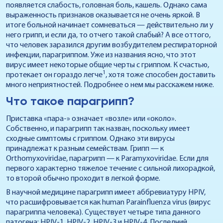
появляется слабость, головная боль, кашель. Однако сама
выраженность признаков оказывается не очень яркой. В
итоге больной начинает сомневаться — действительно ли у
него грипп, и если да, то отчего такой слабый? А все оттого,
что человек заразился другим возбудителем респираторной
инфекции, парагриппом. Уже из названия ясно, что этот
вирус имеет некоторые общие черты с гриппом. К счастью,
1
протекает он гораздо легче
, хотя тоже способен доставить
много неприятностей. Подробнее о нем мы расскажем ниже.
Что такое парагрипп?
Приставка «пара-» означает «возле» или «около».
Собственно, и парагрипп так назван, поскольку имеет
сходные симптомы с гриппом. Однако эти вирусы
принадлежат к разным семействам. Грипп — к
Orthomyxoviridae, парагрипп — к Paramyxoviridae. Если для
первого характерно тяжелое течение с сильной лихорадкой,
то второй обычно проходит в легкой форме.
В научной медицине парагрипп имеет аббревиатуру HPIV,
что расшифровывается как human Parainfluenza virus (вирус
парагриппа человека). Существует четыре типа данного
патогена: HPIV-1, HPIV-2, HPIV-3 и HPIV-4. Последний