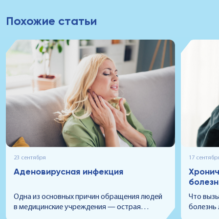
Похожие статьи
23 сентября
17 сентябр
Аденовирусная инфекция
Хронич
болезн
Одна из основных причин обращения людей
Что выз
в медицинские учреждения — острая
болезнь 
респираторная вирусная инфекция (ОРВИ).
лечат и