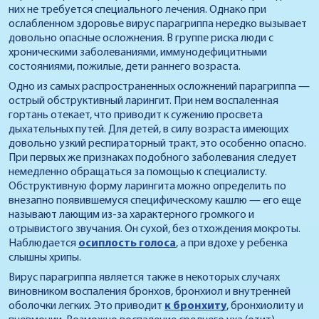
них не требуется специального лечения. Однако при
ослабленном здоровье вирус парагриппа нередко вызывает
довольно опасные осложнения. В группе риска люди с
хроническими заболеваниями, иммунодефицитными
состояниями, пожилые, дети раннего возраста.
Одно из самых распространенных осложнений парагриппа —
острый обструктивный ларингит. При нем воспаленная
гортань отекает, что приводит к сужению просвета
дыхательных путей. Для детей, в силу возраста имеющих
довольно узкий респираторный тракт, это особенно опасно.
При первых же признаках подобного заболевания следует
немедленно обращаться за помощью к специалисту.
Обструктивную форму ларингита можно определить по
внезапно появившемуся специфическому кашлю — его еще
называют лающим из-за характерного громкого и
отрывистого звучания. Он сухой, без отхождения мокроты.
Наблюдается
осиплость голоса
, а при вдохе у ребенка
слышны хрипы.
Вирус парагриппа является также в некоторых случаях
виновником воспаления бронхов, бронхиол и внутренней
оболочки легких. Это приводит
к бронхиту
, бронхиолиту и