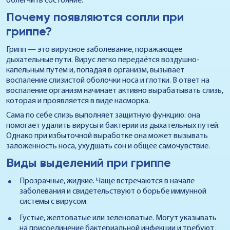
облегчить состояние.
Почему появляются сопли при
гриппе?
Грипп — это вирусное заболевание, поражающее
дыхательные пути. Вирус легко передаётся воздушно-
капельным путём и, попадая в организм, вызывает
воспаление слизистой оболочки носа и глотки. В ответ на
воспаление организм начинает активно вырабатывать слизь,
которая и проявляется в виде насморка.
Сама по себе слизь выполняет защитную функцию: она
помогает удалить вирусы и бактерии из дыхательных путей.
Однако при избыточной выработке она может вызывать
заложенность носа, ухудшать сон и общее самочувствие.
Виды выделений при гриппе
Прозрачные, жидкие. Чаще встречаются в начале
заболевания и свидетельствуют о борьбе иммунной
системы с вирусом.
Густые, желтоватые или зеленоватые. Могут указывать
на присоединение бактериальной инфекции и требуют