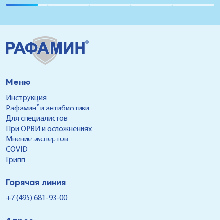
это происходит с гортанью и трахеей,
возникаю
диагностируют ларинготрахеит. Что его
инфекции
вызывает, какие симптомы его
бронхов,
сопровождают и как лечат эту болезнь,
кашля1. Как предупредить острый бронхит,
расскажем в данной статье.
чем лечи
опасен, 
Меню
Инструкция
®
Рафамин
и антибиотики
Для специалистов
При ОРВИ и осложнениях
Мнение экспертов
COVID
Грипп
Горячая линия
+7 (495) 681-93-00