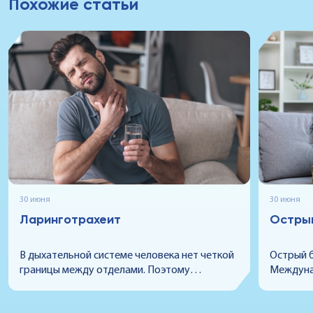
Похожие статьи
30 июня
30 июня
Ларинготрахеит
Остры
В дыхательной системе человека нет четкой
Острый б
границы между отделами. Поэтому
Междуна
воспалительный процесс способен
10-го п
охватывать сразу несколько участков. Если
заболева