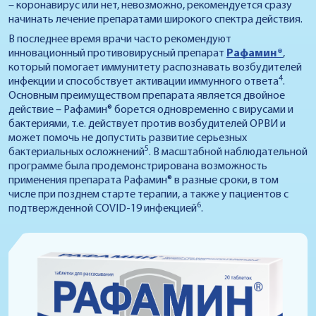
– коронавирус или нет, невозможно, рекомендуется сразу
начинать лечение препаратами широкого спектра действия.
В последнее время врачи часто рекомендуют
инновационный противовирусный препарат
Рафамин®
,
который помогает иммунитету распознавать возбудителей
4
инфекции и способствует активации иммунного ответа
.
Основным преимуществом препарата является двойное
действие – Рафамин® борется одновременно с вирусами и
бактериями, т.е. действует против возбудителей ОРВИ и
может помочь не допустить развитие серьезных
5
бактериальных осложнений
. В масштабной наблюдательной
программе была продемонстрирована возможность
применения препарата Рафамин® в разные сроки, в том
числе при позднем старте терапии, а также у пациентов с
6
подтвержденной COVID-19 инфекцией
.