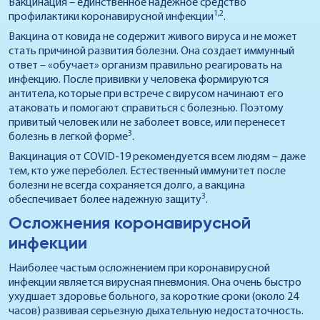
Вакцинация – единственное надежное средство
1,2
профилактики коронавирусной инфекции
.
Вакцина от ковида не содержит живого вируса и не может
стать причиной развития болезни. Она создает иммунный
ответ – «обучает» организм правильно реагировать на
инфекцию. После прививки у человека формируются
антитела, которые при встрече с вирусом начинают его
атаковать и помогают справиться с болезнью. Поэтому
привитый человек или не заболеет вовсе, или перенесет
3
болезнь в легкой форме
.
Вакцинация от COVID-19 рекомендуется всем людям – даже
тем, кто уже переболел. Естественный иммунитет после
болезни не всегда сохраняется долго, а вакцина
3
обеспечивает более надежную защиту
.
Осложнения коронавирусной
инфекции
Наиболее частым осложнением при коронавирусной
инфекции является вирусная пневмония. Она очень быстро
ухудшает здоровье больного, за короткие сроки (около 24
часов) развивая серьезную дыхательную недостаточность.