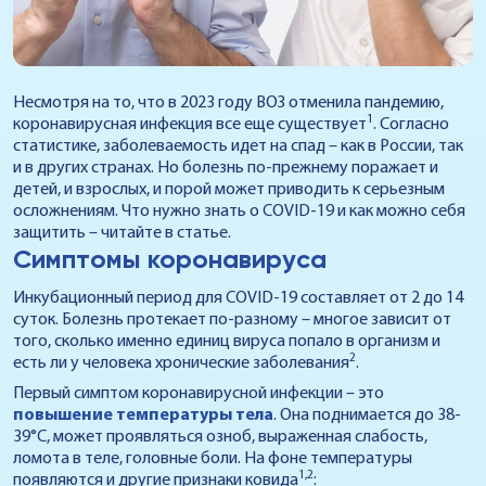
Несмотря на то, что в 2023 году ВОЗ отменила пандемию,
1
коронавирусная инфекция все еще существует
. Согласно
статистике, заболеваемость идет на спад – как в России, так
и в других странах. Но болезнь по-прежнему поражает и
детей, и взрослых, и порой может приводить к серьезным
осложнениям. Что нужно знать о COVID-19 и как можно себя
защитить – читайте в статье.
Симптомы коронавируса
Инкубационный период для COVID-19 составляет от 2 до 14
суток. Болезнь протекает по-разному – многое зависит от
того, сколько именно единиц вируса попало в организм и
2
есть ли у человека хронические заболевания
.
Первый симптом коронавирусной инфекции – это
повышение температуры тела
. Она поднимается до 38-
39°C, может проявляться озноб, выраженная слабость,
ломота в теле, головные боли. На фоне температуры
1,2
появляются и другие признаки ковида
: