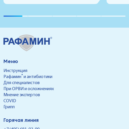
лечат и каким образом предупреждают —
Одним из
читайте в этой статье.
отличае
выражен
развития
же призн
обратить
службы1. Как распознать грипп у ребе
чем лечи
— расска
Меню
Инструкция
®
Рафамин
и антибиотики
Для специалистов
При ОРВИ и осложнениях
Мнение экспертов
COVID
Грипп
Горячая линия