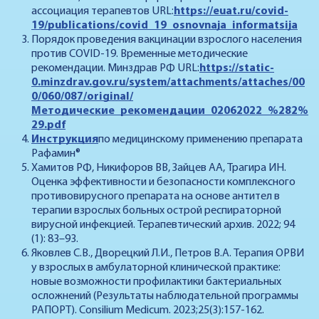
ассоциация терапевтов URL:
https://euat.ru/covid-
19/publications/covid_19_osnovnaja_informatsija
Порядок проведения вакцинации взрослого населения
против COVID-19. Временные методические
рекомендации. Минздрав РФ URL:
https://static-
0.minzdrav.gov.ru/system/attachments/attaches/00
0/060/087/original/
Методические_рекомендации_02062022_%282%
29.pdf
Инструкция
по медицинскому применению препарата
Рафамин®
Хамитов РФ, Никифоров ВВ, Зайцев АА, Трагира ИН.
Оценка эффективности и безопасности комплексного
противовирусного препарата на основе антител в
терапии взрослых больных острой респираторной
вирусной инфекцией. Терапевтический архив. 2022; 94
(1): 83–93.
Яковлев С.В., Дворецкий Л.И., Петров В.А. Терапия ОРВИ
у взрослых в амбулаторной клинической практике:
новые возможности профилактики бактериальных
осложнений (Результаты наблюдательной программы
РАПОРТ). Consilium Medicum. 2023;25(3):157-162.