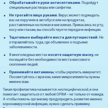
Обрабатывайте руки антисептиками
. Подойдут
специальные растворы или салфетки.
Не трогайте лицо руками
. Вирус может поджидать
вас на поручнях в автобусе или на продуктах,
расставленных на полках в магазинах. Прикасаясь ко рту,
носу или глазам, вы способствуете передаче инфекции.
Тщательно выбирайте места для путешествий
. Не
отправляйтесь туда, где объявлено о подъеме
заболеваемости.
В многолюдных местах
носите защитную маску
, не
посещайте без необходимости места массового
скопления людей.
Принимайте витамины
, чтобы укрепить иммунитет.
Посоветуйтесь с врачом, какие микроэлементы нужны
именно вам.
Такая профилактика называется
неспецифической
, и она
помогает защититься от любой ОРВИ – не только от ковида.
А чтобы помочь организму предупредить развитие именно
коронавирусной инфекции, нужно сделать прививку.