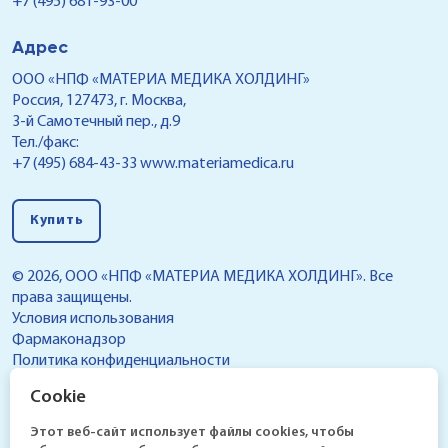
+7 (495) 681-93-00
Адрес
ООО «НПФ «МАТЕРИА МЕДИКА ХОЛДИНГ»
Россия, 127473, г. Москва,
3-й Самотечный пер., д.9
Тел./факс:
+7 (495) 684-43-33
www.materiamedica.ru
Купить
© 2026, ООО «НПФ «МАТЕРИА МЕДИКА ХОЛДИНГ». Все
права защищены.
Условия использования
Фармаконадзор
Политика конфиденциальности
Реестр условий обработки персональных данных,
Cookie
разрешенных субъектом персональных данных для
распространения
Этот веб-сайт использует файлы cookies, чтобы