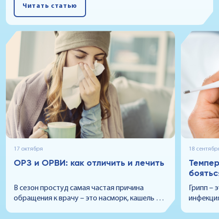
Читать статью
17 октября
18 сентябр
ОРЗ и ОРВИ: как отличить и лечить
Темпер
боятьс
В сезон простуд самая частая причина
Грипп – 
обращения к врачу – это насморк, кашель и
инфекция
лихорадка. И обычно доктор ставит один из
которой 