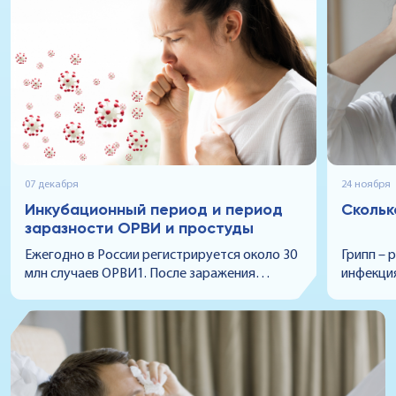
07 декабря
24 ноября
Инкубационный период и период
Скольк
заразности ОРВИ и простуды
Ежегодно в России регистрируется около 30
Грипп – 
млн случаев ОРВИ1. После заражения
инфекция
симптомы болезни появляются не сразу,
миллиард
поэтому люди и не подозревают о том, что
болезнь 
могут заразить других, и инфекция
иначе, ч
распространяется беспрепятственно. В этой
сколько 
статье мы выясним, когда человек
начало о
становится заразным при ОРВИ и на какой