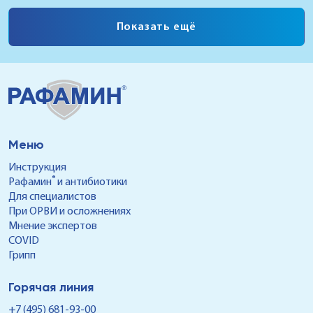
двух диагнозов – ОРЗ или ОРВИ. Для многих
Показат
эти аббревиатуры являются синонимами, но
пугающи
Показать ещё
между ними есть различия.
препарат
кратковр
наскольк
нужно ли
это дела
Меню
Инструкция
®
Рафамин
и антибиотики
Для специалистов
При ОРВИ и осложнениях
Мнение экспертов
COVID
Грипп
Горячая линия
+7 (495) 681-93-00