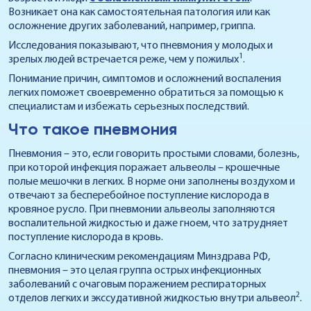
Возникает она как самостоятельная патология или как
осложнение других заболеваний, например, гриппа.
Исследования показывают, что пневмония у молодых и
1
зрелых людей встречается реже, чем у пожилых
.
Понимание причин, симптомов и осложнений воспаления
легких поможет своевременно обратиться за помощью к
специалистам и избежать серьезных последствий.
Что такое пневмония
Пневмония – это, если говорить простыми словами, болезнь,
при которой инфекция поражает альвеолы – крошечные
полые мешочки в легких. В норме они заполнены воздухом и
отвечают за бесперебойное поступление кислорода в
кровяное русло. При пневмонии альвеолы заполняются
воспалительной жидкостью и даже гноем, что затрудняет
поступление кислорода в кровь.
Согласно клиническим рекомендациям Минздрава РФ,
пневмония – это целая группа острых инфекционных
заболеваний с очаговым поражением респираторных
2
отделов легких и экссудативной жидкостью внутри альвеол
.