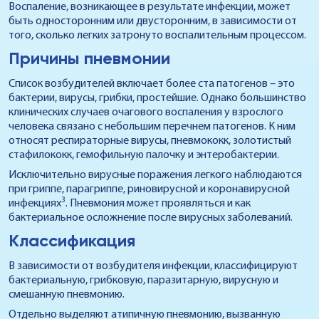
Воспаление, возникающее в результате инфекции, может
быть односторонним или двусторонним, в зависимости от
того, сколько легких затронуто воспалительным процессом.
Причины пневмонии
Список возбудителей включает более ста патогенов – это
бактерии, вирусы, грибки, простейшие. Однако большинство
клинических случаев очагового воспаления у взрослого
человека связано с небольшим перечнем патогенов. К ним
относят респираторные вирусы, пневмококк, золотистый
стафилококк, гемофильную палочку и энтеробактерии.
Исключительно вирусные поражения легкого наблюдаются
при гриппе, парагриппе, риновирусной и коронавирусной
3
инфекциях
. Пневмония может проявляться и как
бактериальное осложнение после вирусных заболеваний.
Классификация
В зависимости от возбудителя инфекции, классифицируют
бактериальную, грибковую, паразитарную, вирусную и
смешанную пневмонию.
Отдельно выделяют атипичную пневмонию, вызванную