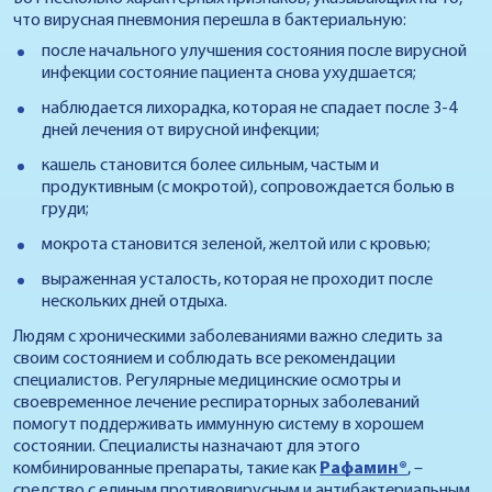
что вирусная пневмония перешла в бактериальную:
после начального улучшения состояния после вирусной
инфекции состояние пациента снова ухудшается;
наблюдается лихорадка, которая не спадает после 3-4
дней лечения от вирусной инфекции;
кашель становится более сильным, частым и
продуктивным (с мокротой), сопровождается болью в
груди;
мокрота становится зеленой, желтой или с кровью;
выраженная усталость, которая не проходит после
нескольких дней отдыха.
Людям с хроническими заболеваниями важно следить за
своим состоянием и соблюдать все рекомендации
специалистов. Регулярные медицинские осмотры и
своевременное лечение респираторных заболеваний
помогут поддерживать иммунную систему в хорошем
состоянии. Специалисты назначают для этого
комбинированные препараты, такие как
Рафамин®
, –
средство с единым противовирусным и антибактериальным