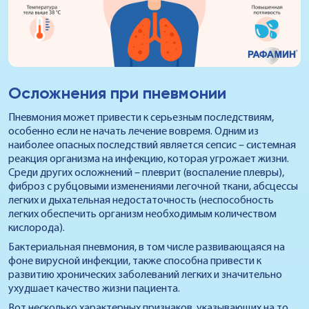
Осложнения при пневмонии
Пневмония может привести к серьезным последствиям,
особенно если не начать лечение вовремя. Одним из
наиболее опасных последствий является сепсис – системная
реакция организма на инфекцию, которая угрожает жизни.
Среди других осложнений – плеврит (воспаление плевры),
фиброз с рубцовыми изменениями легочной ткани, абсцессы
легких и дыхательная недостаточность (неспособность
легких обеспечить организм необходимым количеством
кислорода).
Бактериальная пневмония, в том числе развивающаяся на
фоне вирусной инфекции, также способна привести к
развитию хронических заболеваний легких и значительно
ухудшает качество жизни пациента.
Вот несколько характерных признаков, указывающих на то,