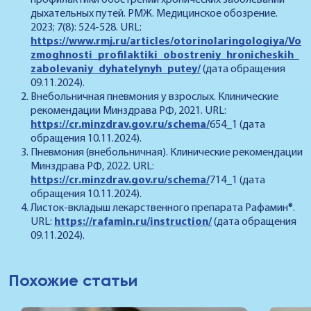
профилактики обострений хронических заболеваний
дыхательных путей. РМЖ. Медицинское обозрение.
2023; 7(8): 524-528. URL:
https://www.rmj.ru/articles/otorinolaringologiya/Vo
zmoghnosti_profilaktiki_obostreniy_hronicheskih_
zabolevaniy_dyhatelynyh_putey/
(дата обращения
09.11.2024).
Внебольничная пневмония у взрослых. Клинические
рекомендации Минздрава РФ, 2021. URL:
https://cr.minzdrav.gov.ru/schema/
654_1 (дата
обращения 10.11.2024).
Пневмония (внебольничная). Клинические рекомендации
Минздрава РФ, 2022. URL:
https://cr.minzdrav.gov.ru/schema/
714_1 (дата
обращения 10.11.2024).
Листок-вкладыш лекарственного препарата Рафамин®.
URL:
https://rafamin.ru/instruction/
(дата обращения
09.11.2024).
Похожие статьи