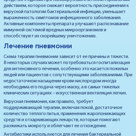
действием, которое снижает вероятность присоединения к
вирусной патологии бактериальной инфекции, уменьшает
выраженность симптомов инфекционного заболевания.
Активные компоненты препарата улучшают распознавание
иммунной системой вредных микроорганизмов и
способствуют их скорейшему уничтожению.
Лечение пневмонии
Схема терапии пневмонии зависит от ее причины и тяжести.
В некоторых случаях может потребоваться госпитализация
для интенсивного лечения, особенно это касается пожилых
людей или пациентов с сопутствующими заболеваниями. При
недостаточном насыщении крови кислородом иногда
необходима его подача через маску, а в самых тяжелых
клинических ситуациях – искусственная вентиляция легких.
Вирусная пневмония, как правило, требует
поддерживающей терапии, включая покой, достаточное
количество теплого питья, применения жаропонижающих
средств и отхаркивающих лекарств, которые помогают
разжижать мокроту и облегчают ее отхождение.
Антибиотики используются для лечения бактериальной