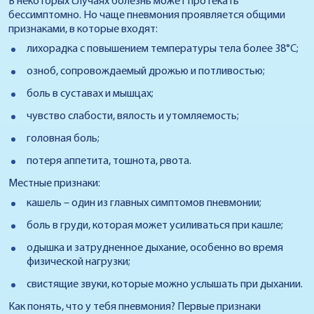
В некоторых случаях болезнь может протекать
бессимптомно. Но чаще пневмония проявляется общими
признаками, в которые входят:
лихорадка с повышением температуры тела более 38°C;
озноб, сопровождаемый дрожью и потливостью;
боль в суставах и мышцах;
чувство слабости, вялость и утомляемость;
головная боль;
потеря аппетита, тошнота, рвота.
Местные признаки:
кашель – один из главных симптомов пневмонии;
боль в груди, которая может усиливаться при кашле;
одышка и затрудненное дыхание, особенно во время
физической нагрузки;
свистящие звуки, которые можно услышать при дыхании.
Как понять, что у тебя пневмония? Первые признаки